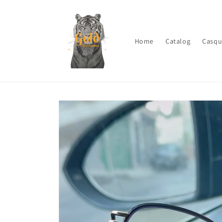
Skip to
content
Home
Catalog
Casqu
Skip to
product
information