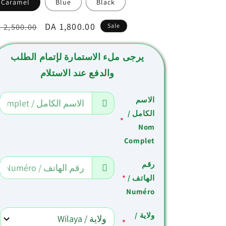
Caramel
Blue
Black
egular
Sale
DA 1,800.00
 2,500.00
Sale
ice
price
يرجى ملء الاستمارة لإتمام الطلب
والدفع عند الاستلام
الاسم
الكامل /
*
Nom
Complet
رقم
*
الهاتف /
Numéro
ولاية /
*