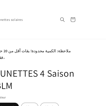
Cart
nettes solaires
فقط،
LUNETTES 4 Saison
BLM
leur